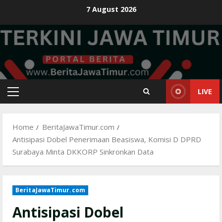
Skip
7 August 2026
to
content
LIVE
Primary
Menu
Home
BeritaJawaTimur.com
Antisipasi Dobel Penerimaan Beasiswa, Komisi D DPRD
Surabaya Minta DKKORP Sinkronkan Data
BeritaJawaTimur.com
Antisipasi Dobel