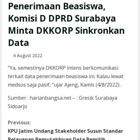
Penerimaan Beasiswa,
Komisi D DPRD Surabaya
Minta DKKORP Sinkronkan
Data
4 August 2022
“Ya, semestinya DKKORP intens berkomunikasi
terkait data penerimaan beasiswa ini. Kalau lewat
medsos saja pasif, “ujar Ajeng, Kamis (4/8/2022)..
Sumber : harianbangsa.net – : Gresik Surabaya
Sidoarjo
C
Previous:
KPU Jatim Undang Stakeholder Susun Standar
o
Pelayanan Pemutakhiran Data Pemilih