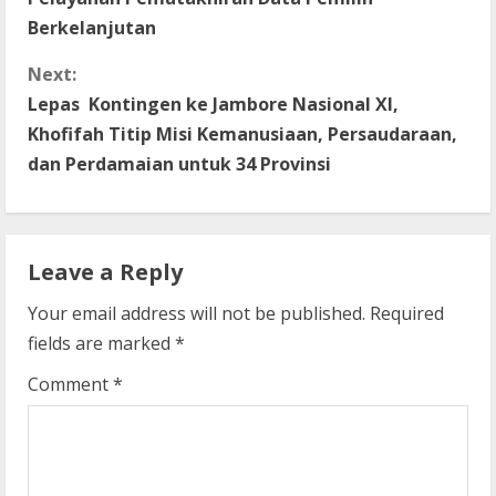
n
Berkelanjutan
t
Next:
Lepas Kontingen ke Jambore Nasional XI,
i
Khofifah Titip Misi Kemanusiaan, Persaudaraan,
dan Perdamaian untuk 34 Provinsi
n
u
e
Leave a Reply
R
Your email address will not be published.
Required
fields are marked
*
e
Comment
*
a
d