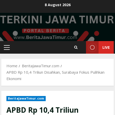
Skip
8 August 2026
to
content
LIVE
Primary
Menu
Home
BeritaJawaTimur.com
APBD Rp 10,4 Triliun Disahkan, Surabaya Fokus Pulihkan
Ekonomi
BeritaJawaTimur.com
APBD Rp 10,4 Triliun