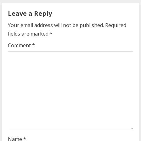
e
Leave a Reply
R
Your email address will not be published.
Required
fields are marked
*
e
Comment
*
a
d
i
n
g
Name
*