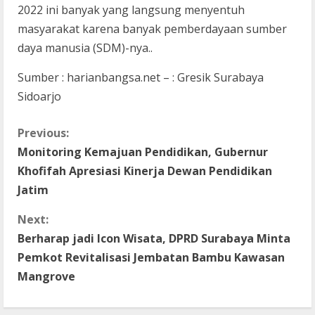
2022 ini banyak yang langsung menyentuh
masyarakat karena banyak pemberdayaan sumber
daya manusia (SDM)-nya..
Sumber : harianbangsa.net – : Gresik Surabaya
Sidoarjo
C
Previous:
Monitoring Kemajuan Pendidikan, Gubernur
o
Khofifah Apresiasi Kinerja Dewan Pendidikan
n
Jatim
t
Next:
Berharap jadi Icon Wisata, DPRD Surabaya Minta
i
Pemkot Revitalisasi Jembatan Bambu Kawasan
Mangrove
n
u