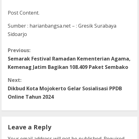
Post Content.
Sumber : harianbangsa.net – : Gresik Surabaya
Sidoarjo
C
Previous:
Semarak Festival Ramadan Kementerian Agama,
o
Kemenag Jatim Bagikan 108.409 Paket Sembako
n
Next:
t
Dikbud Kota Mojokerto Gelar Sosialisasi PPDB
Online Tahun 2024
i
n
Leave a Reply
u
Your email address will not be published.
Required