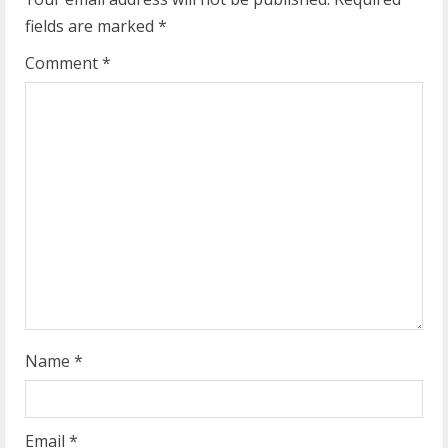
e
fields are marked
*
R
Comment
*
e
a
d
i
n
g
Name
*
Email
*