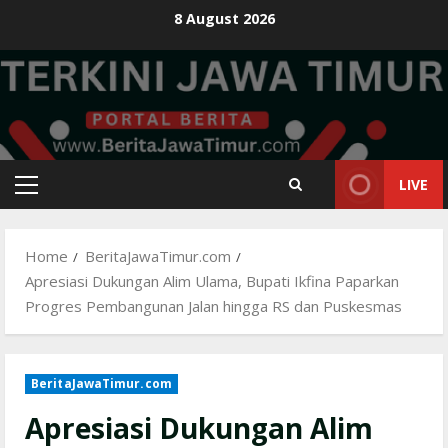
Skip
8 August 2026
to
content
LIVE
Primary
Menu
Home
BeritaJawaTimur.com
Apresiasi Dukungan Alim Ulama, Bupati Ikfina Paparkan
Progres Pembangunan Jalan hingga RS dan Puskesmas
BeritaJawaTimur.com
Apresiasi Dukungan Alim