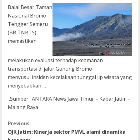
Balai Besar Taman
Nasional Bromo
Tengger Semeru
(BB TNBTS)
memastikan
melakukan evaluasi terhadap keamanan
transportasi di jalur Gunung Bromo
menyusul insiden kecelakaan tunggal jip wisata yang
menyebabkan …
.Sumber : ANTARA News Jawa Timur – Kabar Jatim –
Malang Raya
C
Previous:
OJK Jatim: Kinerja sektor PMVL alami dinamika
o