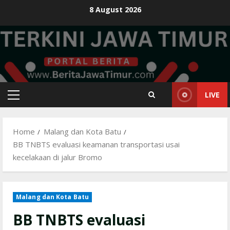
Skip
8 August 2026
to
content
LIVE
Primary
Menu
Home
Malang dan Kota Batu
BB TNBTS evaluasi keamanan transportasi usai
kecelakaan di jalur Bromo
Malang dan Kota Batu
BB TNBTS evaluasi