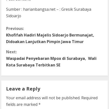
Sumber : harianbangsa.net – : Gresik Surabaya
Sidoarjo
C
Previous:
Khofifah Hadiri Majelis Sidoarjo Bermunajat,
o
Didoakan Lanjutkan Pimpin Jawa Timur
n
Next:
t
Waspadai Penyebaran Mpox di Surabaya, Wali
Kota Surabaya Terbitkan SE
i
n
Leave a Reply
u
Your email address will not be published.
Required
e
fields are marked
*