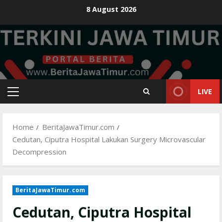
Skip
8 August 2026
to
content
LIVE
Primary
Menu
Home
BeritaJawaTimur.com
Cedutan, Ciputra Hospital Lakukan Surgery Microvascular
Decompression
BeritaJawaTimur.com
Cedutan, Ciputra Hospital