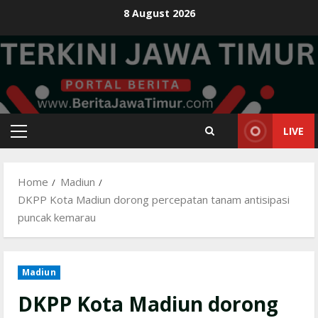
Skip
8 August 2026
to
content
LIVE
Primary
Menu
Home
Madiun
DKPP Kota Madiun dorong percepatan tanam antisipasi
puncak kemarau
Madiun
DKPP Kota Madiun dorong