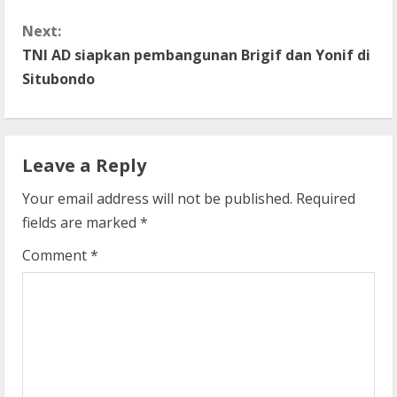
n
Next:
t
TNI AD siapkan pembangunan Brigif dan Yonif di
Situbondo
i
n
Leave a Reply
u
Your email address will not be published.
Required
e
fields are marked
*
R
Comment
*
e
a
d