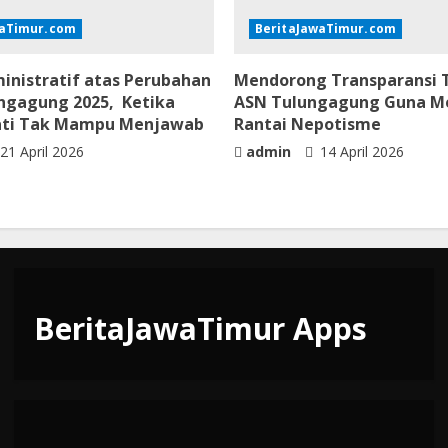
waTimur.com
BeritaJawaTimur.com
inistratif atas Perubahan
Mendorong Transparansi T
ngagung 2025, Ketika
ASN Tulungagung Guna 
ati Tak Mampu Menjawab
Rantai Nepotisme
21 April 2026
admin
14 April 2026
BeritaJawaTimur Apps