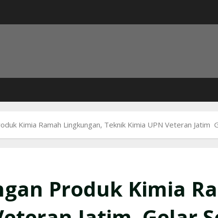
uk Kimia Ramah Lingkungan, Teknik Kimia UPN Veteran Jatim Ge
gan Produk Kimia R
eteran Jatim Gelar 