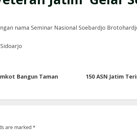
engan nama Seminar Nasional Soebardjo Brotohardjo
 Sidoarjo
Pemkot Bangun Taman
150 ASN Jatim Ter
lds are marked
*