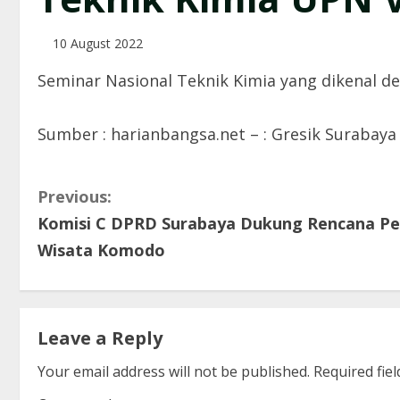
10 August 2022
Seminar Nasional Teknik Kimia yang dikenal d
Sumber : harianbangsa.net – : Gresik Surabaya
C
Previous:
Komisi C DPRD Surabaya Dukung Rencana 
o
Wisata Komodo
n
t
Leave a Reply
i
Your email address will not be published.
Required fie
n