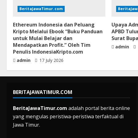
BeritaJawaTimur.com
BeritaJa
Ethereum Indonesia dan Peluang
Upaya Adm
Kripto Melalui Ebook “Buku Panduan
APBD Tulu
untuk Mulai Belajar dan
Surat Bup
Mendapatkan Profit.” Oleh Tim
admin
Penulis IndonesiaKripto.com
admin
17 July 2026
BERITAJAWATIMUR.COM
BeritaJawaTimur.com
adalah portal berita online
yang mengulas peristiwa-peristiwa terfaktual di
Jawa Timur.