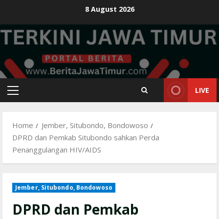
Skip
8 August 2026
to
content
LIVE
Primary
Menu
Home
Jember, Situbondo, Bondowoso
DPRD dan Pemkab Situbondo sahkan Perda
Penanggulangan HIV/AIDS
Jember, Situbondo, Bondowoso
DPRD dan Pemkab