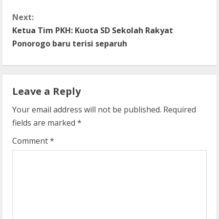
n
Next:
t
Ketua Tim PKH: Kuota SD Sekolah Rakyat
Ponorogo baru terisi separuh
i
n
Leave a Reply
u
Your email address will not be published.
Required
e
fields are marked
*
R
Comment
*
e
a
d