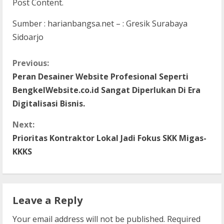
Post Content.
Sumber : harianbangsa.net – : Gresik Surabaya
Sidoarjo
C
Previous:
Peran Desainer Website Profesional Seperti
o
BengkelWebsite.co.id Sangat Diperlukan Di Era
n
Digitalisasi Bisnis.
t
Next:
Prioritas Kontraktor Lokal Jadi Fokus SKK Migas-
i
KKKS
n
u
Leave a Reply
e
Your email address will not be published.
Required