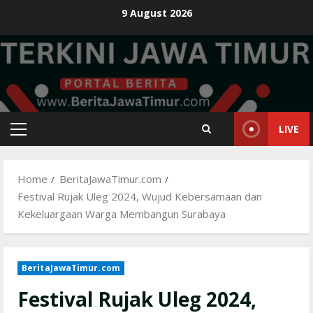
Skip
9 August 2026
to
content
LIVE
Primary
Menu
Home
BeritaJawaTimur.com
Festival Rujak Uleg 2024, Wujud Kebersamaan dan
Kekeluargaan Warga Membangun Surabaya
BeritaJawaTimur.com
Festival Rujak Uleg 2024,