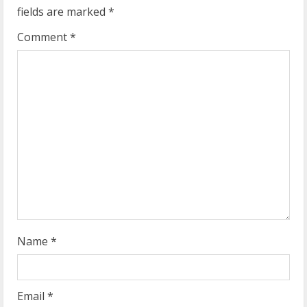
R
fields are marked
*
e
Comment
*
a
d
i
n
g
Name
*
Email
*