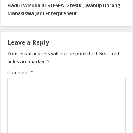
t
Hadiri Wisuda III STESFA Gresik , Wabup Dorong
Mahasiswa Jadi Enterpreneur
i
n
Leave a Reply
u
Your email address will not be published.
Required
e
fields are marked
*
R
Comment
*
e
a
d
i
n