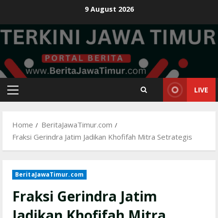
Skip
9 August 2026
to
content
LIVE
Primary
Menu
Home
BeritaJawaTimur.com
Fraksi Gerindra Jatim Jadikan Khofifah Mitra Setrategis
BeritaJawaTimur.com
Fraksi Gerindra Jatim
Jadikan Khofifah Mitra