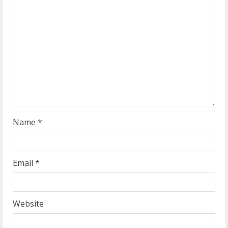
d
i
n
g
Name
*
Email
*
Website