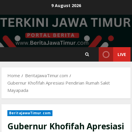
Skip
9 August 2026
to
content
LIVE
Home
BeritaJawaTimur.com
Gubernur Khofifah Apresiasi Pendirian Rumah Sakit
Mayapada
BeritaJawaTimur.com
Gubernur Khofifah Apresiasi