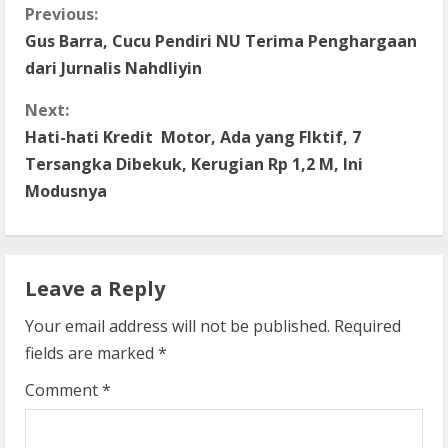
C
Previous:
Gus Barra, Cucu Pendiri NU Terima Penghargaan
o
dari Jurnalis Nahdliyin
n
Next:
t
Hati-hati Kredit Motor, Ada yang FIktif, 7
Tersangka Dibekuk, Kerugian Rp 1,2 M, Ini
i
Modusnya
n
u
Leave a Reply
e
Your email address will not be published.
Required
R
fields are marked
*
e
Comment
*
a