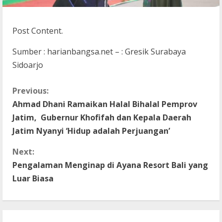
Post Content.
Sumber : harianbangsa.net – : Gresik Surabaya
Sidoarjo
C
Previous:
Ahmad Dhani Ramaikan Halal Bihalal Pemprov
o
Jatim, Gubernur Khofifah dan Kepala Daerah
n
Jatim Nyanyi ‘Hidup adalah Perjuangan’
t
Next:
Pengalaman Menginap di Ayana Resort Bali yang
i
Luar Biasa
n
u