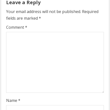
Leave a Reply
e
Your email address will not be published.
Required
R
fields are marked
*
e
Comment
*
a
d
i
n
g
Name
*