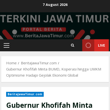
Skip
7 August 2026
to
content
LIVE
Primary
Menu
Home
BeritaJawaTimur.com
Gubernur Khofifah Minta BUMD, Koperasi hingga UMKM
Optimisme Hadapi Gejolak Ekonomi Global
BeritaJawaTimur.com
Gubernur Khofifah Minta