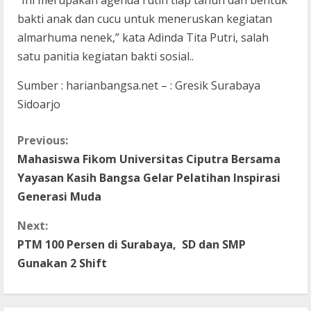
“Ini merupakan agenda rutin tiap tahun dan bentuk
bakti anak dan cucu untuk meneruskan kegiatan
almarhuma nenek,” kata Adinda Tita Putri, salah
satu panitia kegiatan bakti sosial..
Sumber : harianbangsa.net – : Gresik Surabaya
Sidoarjo
C
Previous:
Mahasiswa Fikom Universitas Ciputra Bersama
o
Yayasan Kasih Bangsa Gelar Pelatihan Inspirasi
n
Generasi Muda
t
Next:
PTM 100 Persen di Surabaya, SD dan SMP
i
Gunakan 2 Shift
n