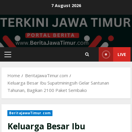
Skip
7 August 2026
to
content
LIVE
Primary
Menu
Home
BeritaJawaTimur.com
Keluarga Besar Ibu Supatminingsih Gelar Santunan
Tahunan, Bagikan 2100 Paket Sembako
BeritaJawaTimur.com
Keluarga Besar Ibu