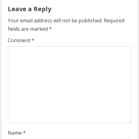
u
Leave a Reply
e
Your email address will not be published.
Required
R
fields are marked
*
e
Comment
*
a
d
i
n
g
Name
*