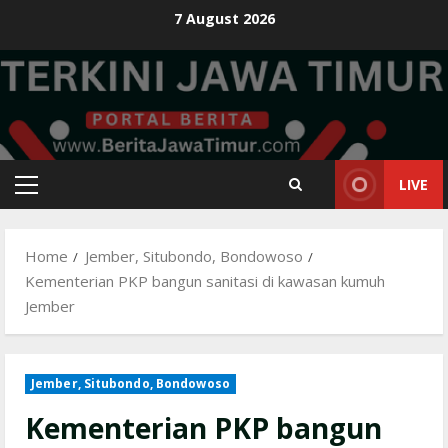
Skip
7 August 2026
to
content
LIVE
Primary
Menu
Home
Jember, Situbondo, Bondowoso
Kementerian PKP bangun sanitasi di kawasan kumuh
Jember
Jember, Situbondo, Bondowoso
Kementerian PKP bangun