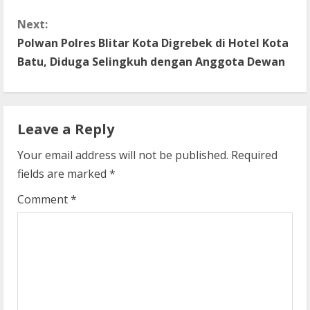
n
Next:
t
Polwan Polres Blitar Kota Digrebek di Hotel Kota
Batu, Diduga Selingkuh dengan Anggota Dewan
i
n
Leave a Reply
u
Your email address will not be published.
Required
e
fields are marked
*
R
Comment
*
e
a
d