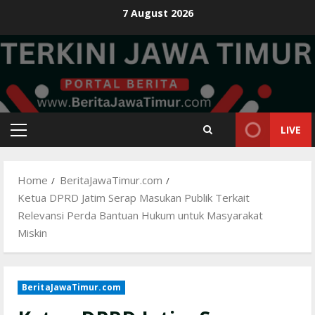
Skip
7 August 2026
to
content
LIVE
Primary
Menu
Home
BeritaJawaTimur.com
Ketua DPRD Jatim Serap Masukan Publik Terkait
Relevansi Perda Bantuan Hukum untuk Masyarakat
Miskin
BeritaJawaTimur.com