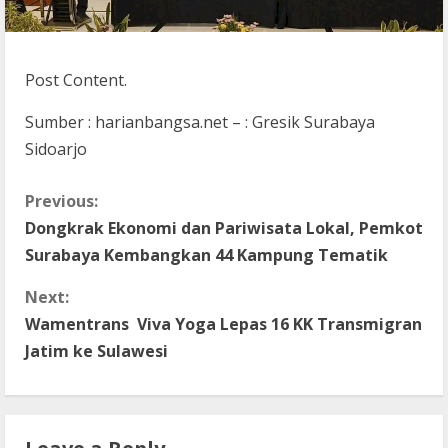
Post Content.
Sumber : harianbangsa.net – : Gresik Surabaya
Sidoarjo
C
Previous:
Dongkrak Ekonomi dan Pariwisata Lokal, Pemkot
o
Surabaya Kembangkan 44 Kampung Tematik
n
Next:
t
Wamentrans Viva Yoga Lepas 16 KK Transmigran
Jatim ke Sulawesi
i
n