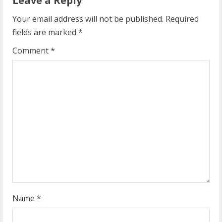
Leave a Reply
u
Your email address will not be published.
Required
e
fields are marked
*
R
Comment
*
e
a
d
i
n
g
Name
*