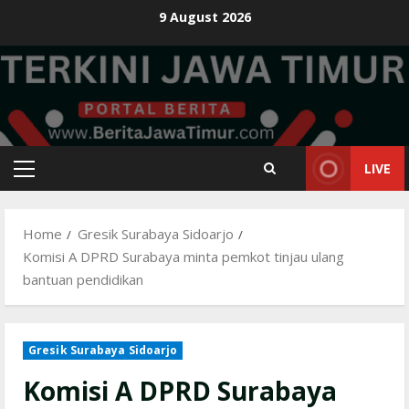
Skip
9 August 2026
to
content
LIVE
Primary
Menu
Home
Gresik Surabaya Sidoarjo
Komisi A DPRD Surabaya minta pemkot tinjau ulang
bantuan pendidikan
Gresik Surabaya Sidoarjo
Komisi A DPRD Surabaya