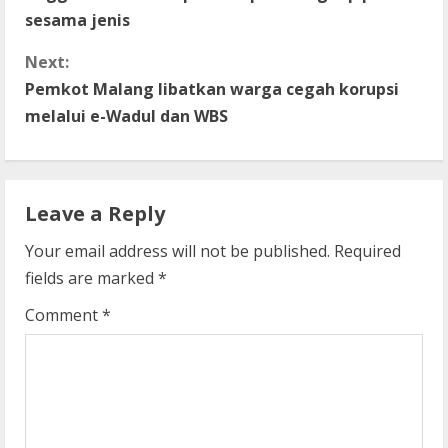
o
sesama jenis
n
Next:
t
Pemkot Malang libatkan warga cegah korupsi
melalui e-Wadul dan WBS
i
n
Leave a Reply
u
Your email address will not be published.
Required
e
fields are marked
*
R
Comment
*
e
a
d