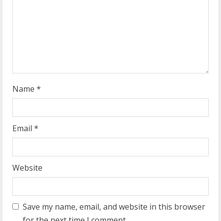
d
i
n
g
Name
*
Email
*
Website
Save my name, email, and website in this browser
for the next time I comment.