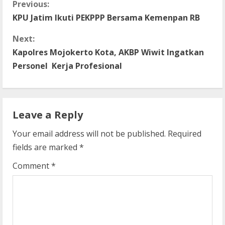
C
Previous:
KPU Jatim Ikuti PEKPPP Bersama Kemenpan RB
o
Next:
n
Kapolres Mojokerto Kota, AKBP Wiwit Ingatkan
t
Personel Kerja Profesional
i
n
Leave a Reply
u
Your email address will not be published.
Required
fields are marked
*
e
Comment
*
R
e
a