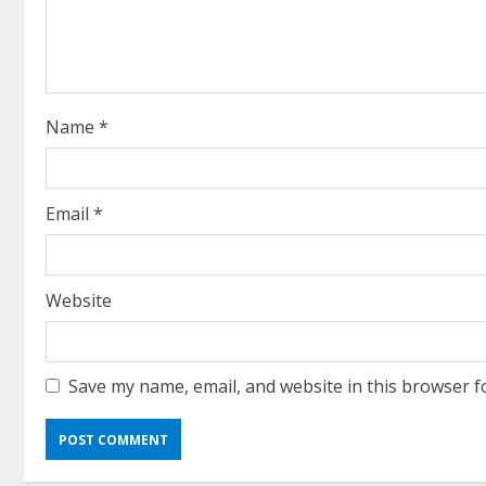
a
d
i
Name
*
n
g
Email
*
Website
Save my name, email, and website in this browser f