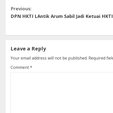
C
Previous:
DPN HKTI LAntik Arum Sabil Jadi Ketuai HKTI
o
n
t
Leave a Reply
i
Your email address will not be published.
Required fie
n
Comment
*
u
e
R
e