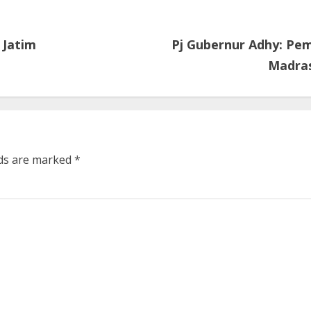
 Jatim
Pj Gubernur Adhy: Pem
Madras
lds are marked
*