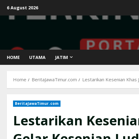
Skip
6 August 2026
to
content
HOME
UTAMA
JATIM
Home
BeritaJawaTimur.com
Lestarikan Kesenian Khas 
BeritaJawaTimur.com
Lestarikan Kesenia
Gelar Kesenian Lu