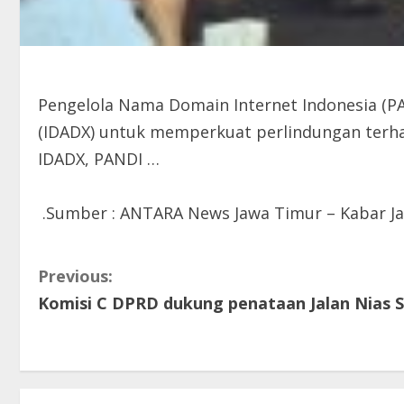
Pengelola Nama Domain Internet Indonesia (
(IDADX) untuk memperkuat perlindungan terhad
IDADX, PANDI …
.Sumber : ANTARA News Jawa Timur – Kabar Ja
C
Previous:
Komisi C DPRD dukung penataan Jalan Nias 
o
n
t