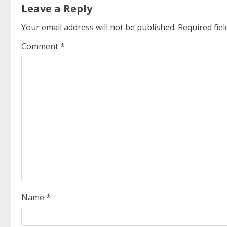
Leave a Reply
i
Your email address will not be published.
Required fie
n
Comment
*
u
e
R
e
a
d
i
Name
*
n