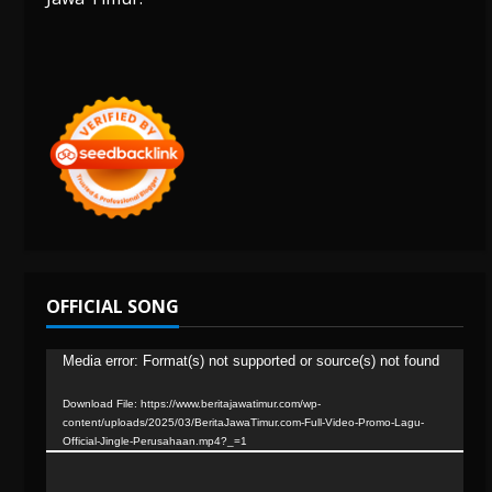
OFFICIAL SONG
Video
Media error: Format(s) not supported or source(s) not found
Player
Download File: https://www.beritajawatimur.com/wp-
content/uploads/2025/03/BeritaJawaTimur.com-Full-Video-Promo-Lagu-
Official-Jingle-Perusahaan.mp4?_=1