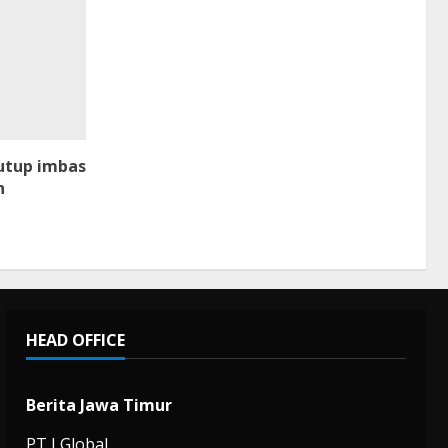
utup imbas
n
HEAD OFFICE
Berita Jawa Timur
PT J Global