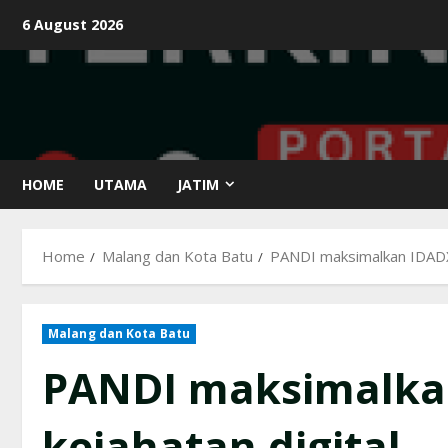
Skip
6 August 2026
to
content
HOME
UTAMA
JATIM
Home
Malang dan Kota Batu
PANDI maksimalkan IDADX l
Malang dan Kota Batu
PANDI maksimalkan
kejahatan digital