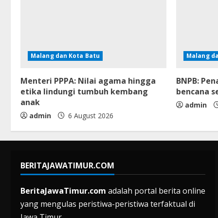
Malang dan Kota Batu
Malang da
Menteri PPPA: Nilai agama hingga
BNPB: Pen
etika lindungi tumbuh kembang
bencana se
anak
admin
admin
6 August 2026
BERITAJAWATIMUR.COM
BeritaJawaTimur.com
adalah portal berita online
yang mengulas peristiwa-peristiwa terfaktual di
Jawa Timur.