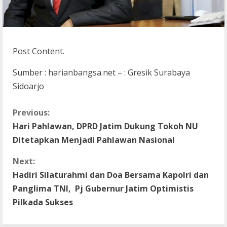
Post Content.
Sumber : harianbangsa.net – : Gresik Surabaya
Sidoarjo
C
Previous:
Hari Pahlawan, DPRD Jatim Dukung Tokoh NU
o
Ditetapkan Menjadi Pahlawan Nasional
n
Next:
t
Hadiri Silaturahmi dan Doa Bersama Kapolri dan
Panglima TNI, Pj Gubernur Jatim Optimistis
i
Pilkada Sukses
n