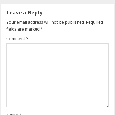
u
Leave a Reply
e
Your email address will not be published.
Required
R
fields are marked
*
e
Comment
*
a
d
i
n
g