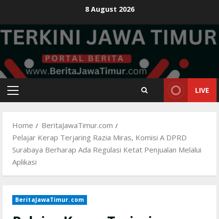
Skip
8 August 2026
to
content
LIVE
Primary
Menu
Home
BeritaJawaTimur.com
Pelajar Kerap Terjaring Razia Miras, Komisi A DPRD
Surabaya Berharap Ada Regulasi Ketat Penjualan Melalui
Aplikasi
BeritaJawaTimur.com