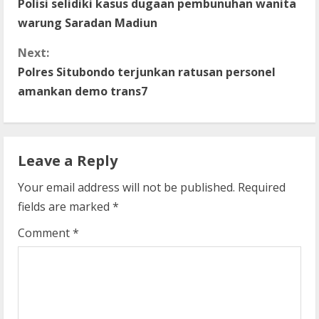
Polisi selidiki kasus dugaan pembunuhan wanita
o
warung Saradan Madiun
n
Next:
t
Polres Situbondo terjunkan ratusan personel
amankan demo trans7
i
n
Leave a Reply
u
Your email address will not be published.
Required
e
fields are marked
*
R
Comment
*
e
a
d