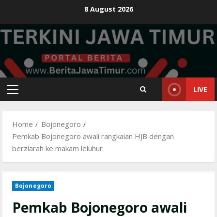
Skip
8 August 2026
to
content
LIVE
Primary
Menu
Home
Bojonegoro
Pemkab Bojonegoro awali rangkaian HJB dengan
berziarah ke makam leluhur
Bojonegoro
Pemkab Bojonegoro awali