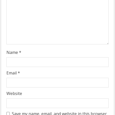
d
i
n
g
Name
*
Email
*
Website
Save my name, email, and website in this browser