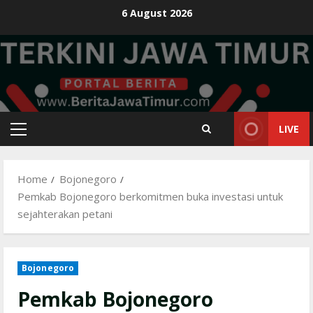
Skip
6 August 2026
to
content
LIVE
Primary
Menu
Home
Bojonegoro
Pemkab Bojonegoro berkomitmen buka investasi untuk
sejahterakan petani
Bojonegoro
Pemkab Bojonegoro