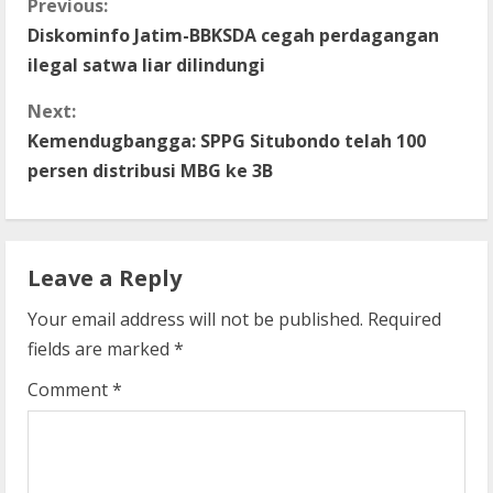
C
Previous:
Diskominfo Jatim-BBKSDA cegah perdagangan
o
ilegal satwa liar dilindungi
n
Next:
t
Kemendugbangga: SPPG Situbondo telah 100
persen distribusi MBG ke 3B
i
n
Leave a Reply
u
Your email address will not be published.
Required
e
fields are marked
*
R
Comment
*
e
a