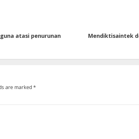
 guna atasi penurunan
Mendiktisaintek d
lds are marked
*