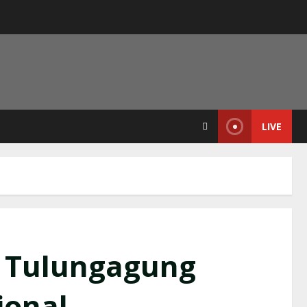
LIVE
b Tulungagung
ional