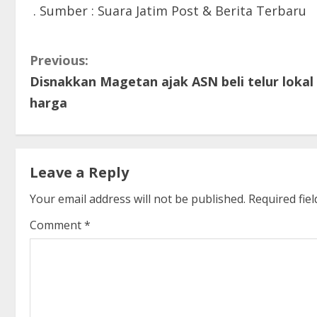
. Sumber : Suara Jatim Post & Berita Terbaru
C
Previous:
Disnakkan Magetan ajak ASN beli telur lokal
o
harga
n
t
Leave a Reply
i
Your email address will not be published.
Required fie
n
Comment
*
u
e
R