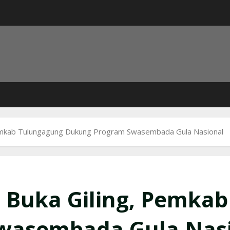
mkab Tulungagung Dukung Program Swasembada Gula Nasional
Buka Giling, Pemka
wasembada Gula Nas