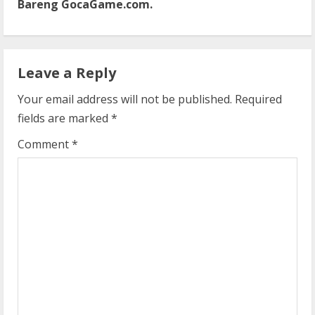
Bareng GocaGame.com.
i
n
Leave a Reply
u
Your email address will not be published.
Required
e
fields are marked
*
R
Comment
*
e
a
d
i
n