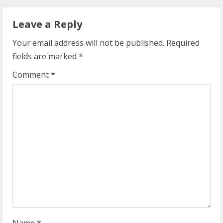
n
Leave a Reply
u
Your email address will not be published.
Required
e
fields are marked
*
R
Comment
*
e
a
d
i
n
g
Name
*