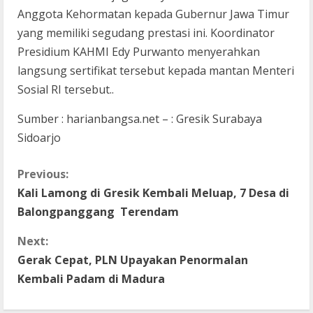
Anggota Kehormatan kepada Gubernur Jawa Timur
yang memiliki segudang prestasi ini. Koordinator
Presidium KAHMI Edy Purwanto menyerahkan
langsung sertifikat tersebut kepada mantan Menteri
Sosial RI tersebut..
Sumber : harianbangsa.net – : Gresik Surabaya
Sidoarjo
C
Previous:
Kali Lamong di Gresik Kembali Meluap, 7 Desa di
o
Balongpanggang Terendam
n
Next:
t
Gerak Cepat, PLN Upayakan Penormalan
Kembali Padam di Madura
i