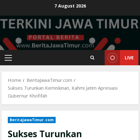
Skip
7 August 2026
to
content
LIVE
Primary
Menu
Home
BeritaJawaTimur.com
Sukses Turunkan Kemiskinan, Kahmi Jatim Apresiasi
Gubernur Khofifah
BeritaJawaTimur.com
Sukses Turunkan