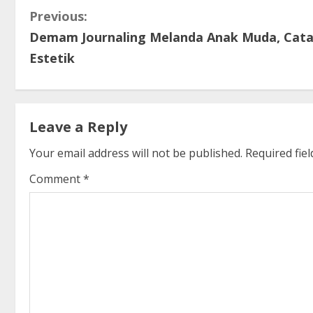
C
Previous:
Demam Journaling Melanda Anak Muda, Catat
o
Estetik
n
t
Leave a Reply
i
Your email address will not be published.
Required fie
n
Comment
*
u
e
R
e
a