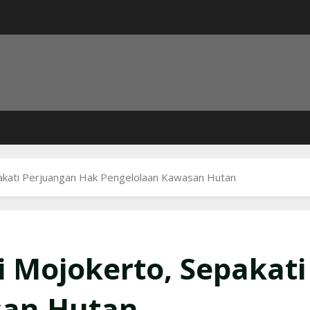
akati Perjuangan Hak Pengelolaan Kawasan Hutan
i Mojokerto, Sepakat
san Hutan