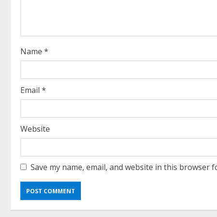
d
i
Name
*
n
g
Email
*
Website
Save my name, email, and website in this browser f