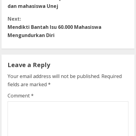
o
dan mahasiswa Unej
n
Next:
t
Mendikti Bantah Isu 60.000 Mahasiswa
Mengundurkan Diri
i
n
Leave a Reply
u
Your email address will not be published.
Required
e
fields are marked
*
R
Comment
*
e
a
d