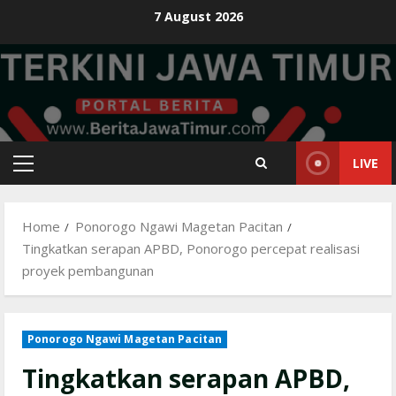
Skip
7 August 2026
to
content
LIVE
Primary
Menu
Home
Ponorogo Ngawi Magetan Pacitan
Tingkatkan serapan APBD, Ponorogo percepat realisasi
proyek pembangunan
Ponorogo Ngawi Magetan Pacitan
Tingkatkan serapan APBD,