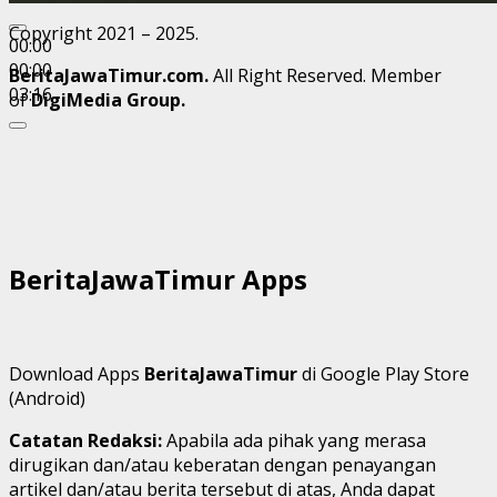
Copyright 2021 – 2025.
00:00
00:00
BeritaJawaTimur.com.
All Right Reserved. Member
03:16
of
DigiMedia Group.
BeritaJawaTimur Apps
Download Apps
BeritaJawaTimur
di Google Play Store
(Android)
Catatan Redaksi:
Apabila ada pihak yang merasa
dirugikan dan/atau keberatan dengan penayangan
artikel dan/atau berita tersebut di atas, Anda dapat