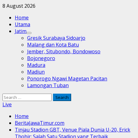
Skip
8 August 2026
to
Primary
Home
content
Menu
Utama
Jatim
Gresik Surabaya Sidoarjo
Malang dan Kota Batu
Jember, Situbondo, Bondowoso
Bojonegoro
Madura
Madiun
Ponorogo Ngawi Magetan Pacitan
Lamongan Tuban
Search
for:
Live
Home
BeritaJawaTimur.com
Tinjau Stadion GBT, Venue Piala Dunia U-20, Erick
Thohir: Salah Satu Stadion yang Terbaik