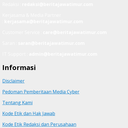
Redaksi :
redaksi@beritajawatimur.com
Kerjasama & Media Partner
:
kerjasama@beritajawatimur.com
Customer Service :
care@beritajawatimur.com
Saran :
saran@beritajawatimur.com
IT Support :
admin@beritajawatimur.com
Informasi
Disclaimer
Pedoman Pemberitaan Media Cyber
Tentang Kami
Kode Etik dan Hak Jawab
Kode Etik Redaksi dan Perusahaan