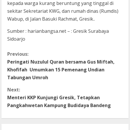
kepada warga kurang beruntung yang tinggal di
sekitar Sekretariat KWG, dan rumah dinas (Rumdis)
Wabup, di Jalan Basuki Rachmat, Gresik..
Sumber : harianbangsa.net – : Gresik Surabaya
Sidoarjo
C
Previous:
Peringati Nuzulul Quran bersama Gus Miftah,
o
Khofifah Umumkan 15 Pemenang Undian
n
Tabungan Umroh
t
Next:
Menteri KKP Kunjungi Gresik, Tetapkan
i
Pangkahwetan Kampung Budidaya Bandeng
n
u