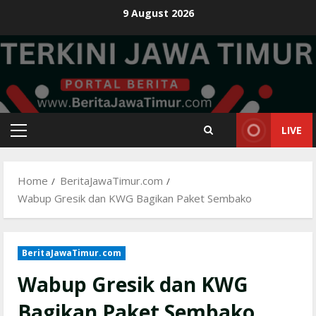
Skip
9 August 2026
to
content
LIVE
Primary
Menu
Home
BeritaJawaTimur.com
Wabup Gresik dan KWG Bagikan Paket Sembako
BeritaJawaTimur.com
Wabup Gresik dan KWG
Bagikan Paket Sembako