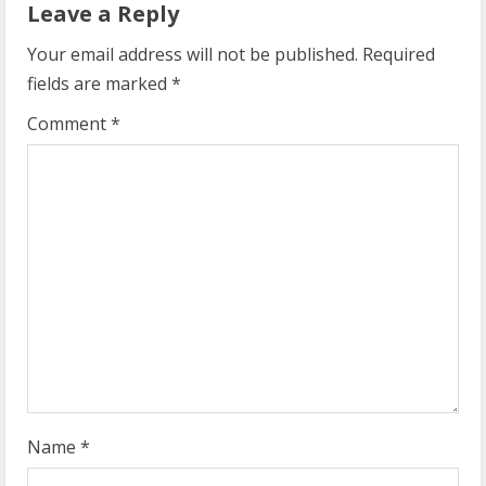
Leave a Reply
e
Your email address will not be published.
Required
R
fields are marked
*
e
Comment
*
a
d
i
n
g
Name
*