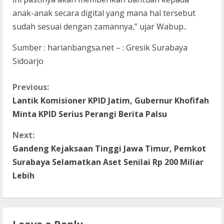
anak-anak secara digital yang mana hal tersebut
sudah sesuai dengan zamannya,” ujar Wabup..
Sumber : harianbangsa.net – : Gresik Surabaya
Sidoarjo
C
Previous:
Lantik Komisioner KPID Jatim, Gubernur Khofifah
o
Minta KPID Serius Perangi Berita Palsu
n
Next:
t
Gandeng Kejaksaan Tinggi Jawa Timur, Pemkot
Surabaya Selamatkan Aset Senilai Rp 200 Miliar
i
Lebih
n
u