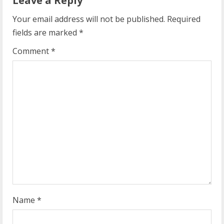
Leave a Reply
e
Your email address will not be published.
Required
R
fields are marked
*
e
Comment
*
a
d
i
n
g
Name
*