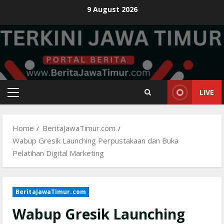
Skip
9 August 2026
to
content
LIVE
Primary
Menu
Home
BeritaJawaTimur.com
Wabup Gresik Launching Perpustakaan dan Buka
Pelatihan Digital Marketing
BeritaJawaTimur.com
Wabup Gresik Launching