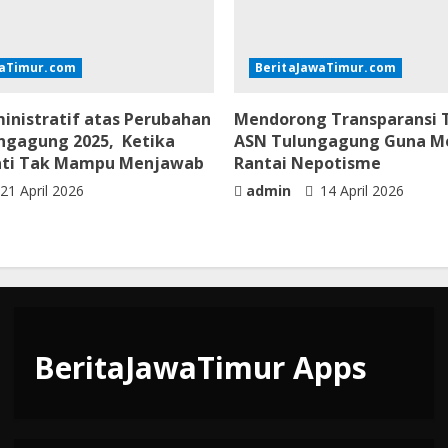
waTimur.com
BeritaJawaTimur.com
inistratif atas Perubahan
Mendorong Transparansi T
ngagung 2025, Ketika
ASN Tulungagung Guna 
ati Tak Mampu Menjawab
Rantai Nepotisme
21 April 2026
admin
14 April 2026
BeritaJawaTimur Apps