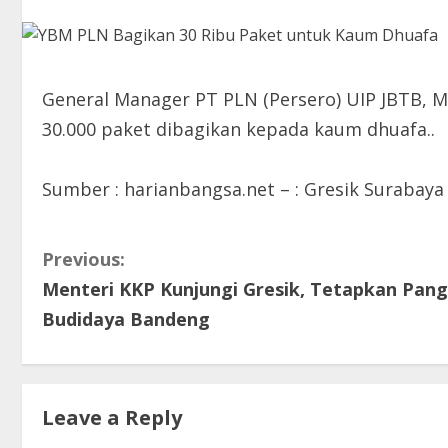
General Manager PT PLN (Persero) UIP JBTB, M
30.000 paket dibagikan kepada kaum dhuafa..
Sumber : harianbangsa.net – : Gresik Surabaya
C
Previous:
Menteri KKP Kunjungi Gresik, Tetapkan Pa
o
Budidaya Bandeng
n
t
Leave a Reply
i