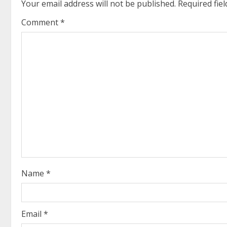
Your email address will not be published.
Required fie
n
Comment
*
u
e
R
e
a
d
i
Name
*
n
g
Email
*