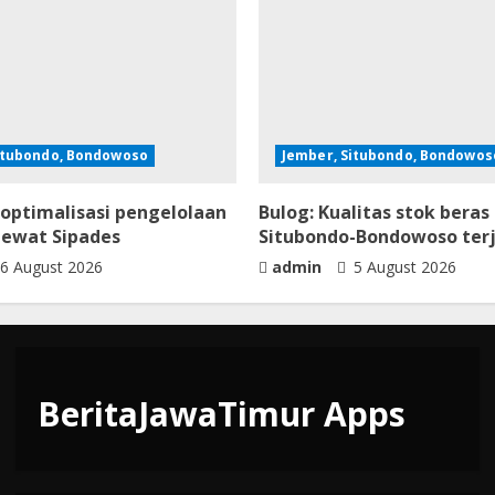
itubondo, Bondowoso
Jember, Situbondo, Bondowos
optimalisasi pengelolaan
Bulog: Kualitas stok beras
 lewat Sipades
Situbondo-Bondowoso ter
6 August 2026
admin
5 August 2026
BeritaJawaTimur Apps