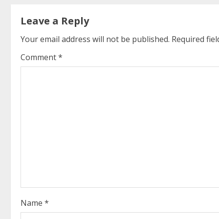
n
t
Leave a Reply
i
Your email address will not be published.
Required fie
Comment
*
n
u
e
R
e
a
d
i
Name
*