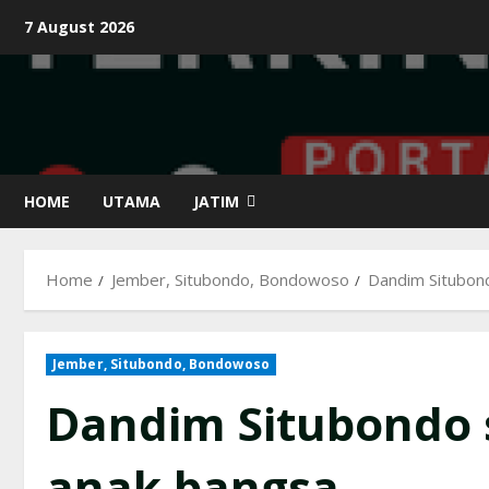
Skip
7 August 2026
to
content
HOME
UTAMA
JATIM
Home
Jember, Situbondo, Bondowoso
Dandim Situbond
Jember, Situbondo, Bondowoso
Dandim Situbondo s
anak bangsa