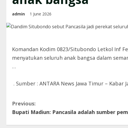
admin
1 June 2026
Komandan Kodim 0823/Situbondo Letkol Inf Fer
menyatukan seluruh anak bangsa dalam seman
…
. Sumber : ANTARA News Jawa Timur – Kabar J
C
Previous:
Bupati Madiun: Pancasila adalah sumber pe
o