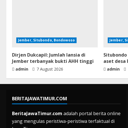
Jember, Situbondo, Bondowoso
Jember, S
Dirjen Dukcapil: Jumlah lansia di
Situbondo 
Jember terbanyak bukti AHH tinggi
aset desa
admin
7 August 2026
admin
BERITAJAWATIMUR.COM
BeritaJawaTimur.com
adalah portal berita online
yang mengulas peristiwa-peristiwa terfaktual di