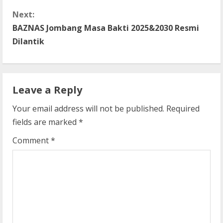
n
Next:
t
BAZNAS Jombang Masa Bakti 2025&2030 Resmi
Dilantik
i
n
Leave a Reply
u
Your email address will not be published.
Required
e
fields are marked
*
R
Comment
*
e
a
d
i