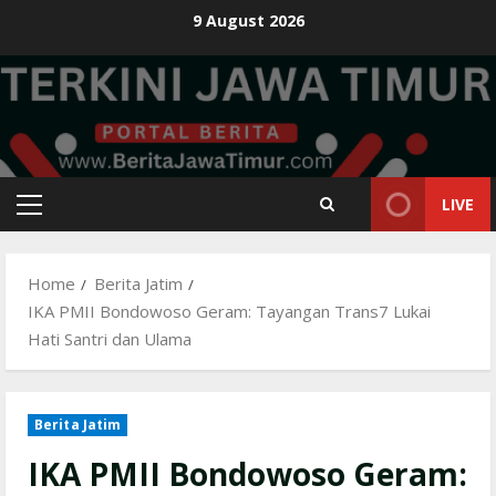
Skip
9 August 2026
to
content
LIVE
Primary
Menu
Home
Berita Jatim
IKA PMII Bondowoso Geram: Tayangan Trans7 Lukai
Hati Santri dan Ulama
Berita Jatim
IKA PMII Bondowoso Geram: