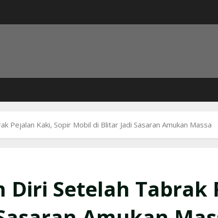
k Pejalan Kaki, Sopir Mobil di Blitar Jadi Sasaran Amukan Massa
Diri Setelah Tabrak P
di Sasaran Amukan Ma