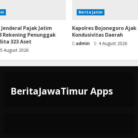
tim
Berita Jatim
 Jenderal Pajak Jatim
Kapolres Bojonegoro Ajak
068 Rekening Penunggak
Kondusivitas Daerah
Sita 323 Aset
admin
4 August 2026
5 August 2026
BeritaJawaTimur Apps