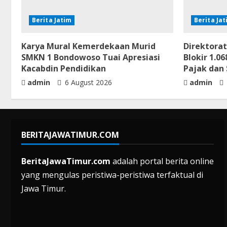
Berita Jatim
Berita Ja
Karya Mural Kemerdekaan Murid
Direktorat
SMKN 1 Bondowoso Tuai Apresiasi
Blokir 1.
Kacabdin Pendidikan
Pajak dan 
admin
6 August 2026
admin
BERITAJAWATIMUR.COM
BeritaJawaTimur.com
adalah portal berita online
yang mengulas peristiwa-peristiwa terfaktual di
Jawa Timur.