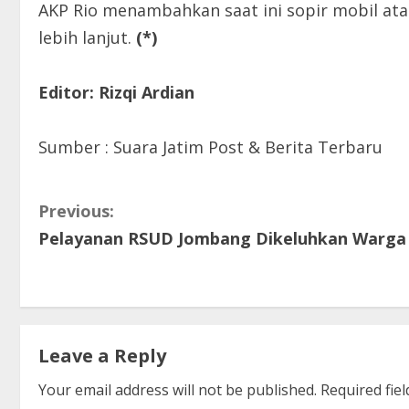
AKP Rio menambahkan saat ini sopir mobil atau
lebih lanjut.
(*)
Editor: Rizqi Ardian
Sumber : Suara Jatim Post & Berita Terbaru
C
Previous:
Pelayanan RSUD Jombang Dikeluhkan Warga
o
n
t
Leave a Reply
i
Your email address will not be published.
Required fie
n