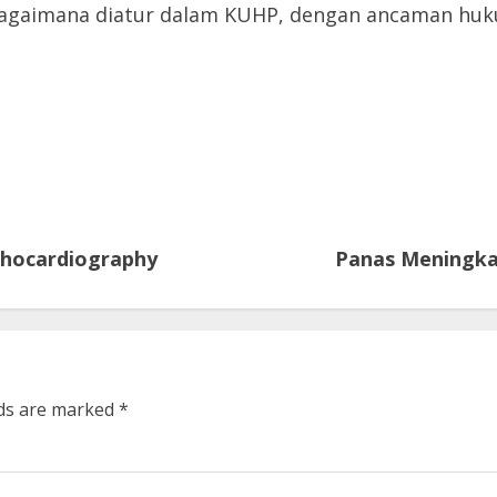
sebagaimana diatur dalam KUHP, dengan ancaman hu
Echocardiography
Panas Meningkat
lds are marked
*