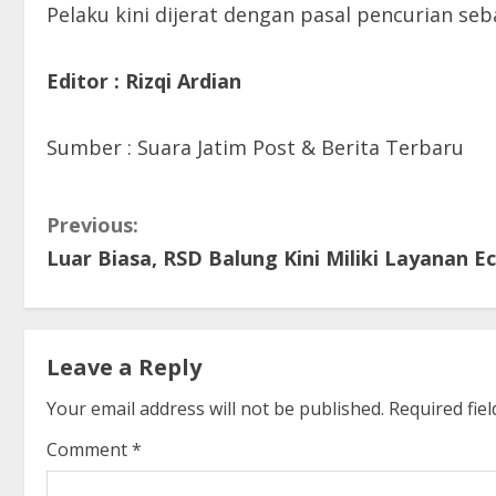
Pelaku kini dijerat dengan pasal pencurian 
Editor : Rizqi Ardian
Sumber : Suara Jatim Post & Berita Terbaru
C
Previous:
Luar Biasa, RSD Balung Kini Miliki Layanan 
o
n
t
Leave a Reply
i
Your email address will not be published.
Required fie
Comment
*
n