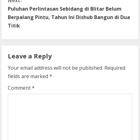
Next:
t
Puluhan Perlintasan Sebidang di Blitar Belum
Berpalang Pintu, Tahun Ini Dishub Bangun di Dua
i
Titik
n
u
Leave a Reply
e
Your email address will not be published.
Required
R
fields are marked
*
e
Comment
*
a
d
i