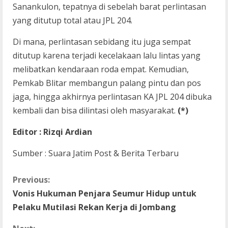
Sanankulon, tepatnya di sebelah barat perlintasan
yang ditutup total atau JPL 204.
Di mana, perlintasan sebidang itu juga sempat
ditutup karena terjadi kecelakaan lalu lintas yang
melibatkan kendaraan roda empat. Kemudian,
Pemkab Blitar membangun palang pintu dan pos
jaga, hingga akhirnya perlintasan KA JPL 204 dibuka
kembali dan bisa dilintasi oleh masyarakat.
(*)
Editor : Rizqi Ardian
Sumber : Suara Jatim Post & Berita Terbaru
C
Previous:
Vonis Hukuman Penjara Seumur Hidup untuk
o
Pelaku Mutilasi Rekan Kerja di Jombang
n