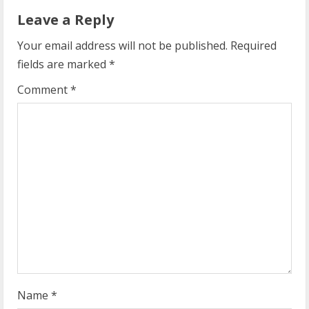
Leave a Reply
u
Your email address will not be published.
Required
e
fields are marked
*
R
Comment
*
e
a
d
i
n
g
Name
*