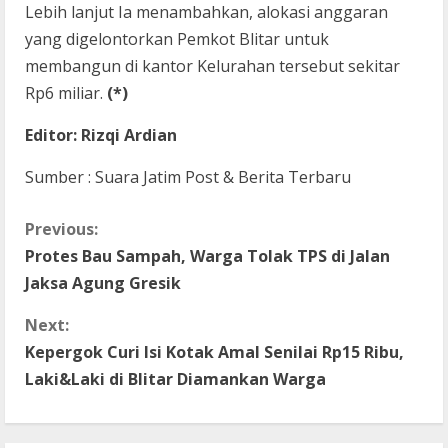
Lebih lanjut Ia menambahkan, alokasi anggaran
yang digelontorkan Pemkot Blitar untuk
membangun di kantor Kelurahan tersebut sekitar
Rp6 miliar.
(*)
Editor: Rizqi Ardian
Sumber : Suara Jatim Post & Berita Terbaru
C
Previous:
Protes Bau Sampah, Warga Tolak TPS di Jalan
o
Jaksa Agung Gresik
n
Next:
t
Kepergok Curi Isi Kotak Amal Senilai Rp15 Ribu,
Laki&Laki di Blitar Diamankan Warga
i
n