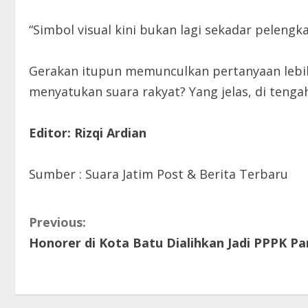
“Simbol visual kini bukan lagi sekadar pelengk
Gerakan itupun memunculkan pertanyaan lebih 
menyatukan suara rakyat? Yang jelas, di tengah
Editor: Rizqi Ardian
Sumber : Suara Jatim Post & Berita Terbaru
C
Previous:
Honorer di Kota Batu Dialihkan Jadi PPPK Pa
o
n