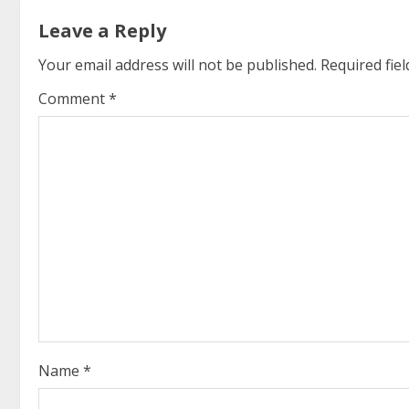
t
Leave a Reply
i
Your email address will not be published.
Required fie
n
Comment
*
u
e
R
e
a
d
i
Name
*
n