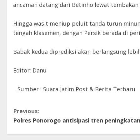
ancaman datang dari Betinho lewat tembakan ja
Hingga wasit meniup peluit tanda turun minum
tengah klasemen, dengan Persik berada di per
Babak kedua diprediksi akan berlangsung leb
Editor: Danu
. Sumber : Suara Jatim Post & Berita Terbaru
C
Previous:
Polres Ponorogo antisipasi tren peningkata
o
n