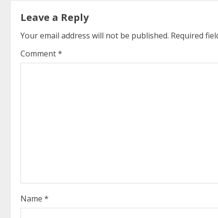
t
Leave a Reply
i
Your email address will not be published.
Required fie
Comment
*
n
u
e
R
e
a
d
i
Name
*