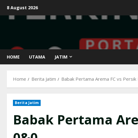
Skip
8 August 2026
to
content
HOME
UTAMA
JATIM
Home
Berita Jatim
Babak Pertama Arema FC vs Persik 
Berita Jatim
Babak Pertama Arem
0&0