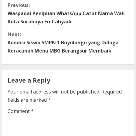
C
Previous:
Waspadai Penipuan WhatsApp Catut Nama Wali
o
Kota Surabaya Eri Cahyadi
n
Next:
t
Kondisi Siswa SMPN 1 Boyolangu yang Diduga
Keracunan Menu MBG Berangsur Membaik
i
n
Leave a Reply
u
Your email address will not be published.
Required
e
fields are marked
*
R
Comment
*
e
a