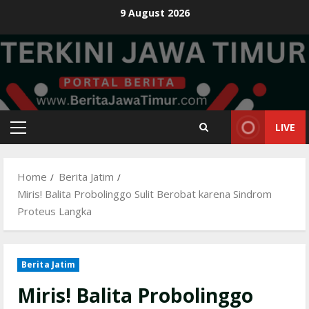
Skip
9 August 2026
to
content
LIVE
Primary
Menu
Home
Berita Jatim
Miris! Balita Probolinggo Sulit Berobat karena Sindrom
Proteus Langka
Berita Jatim
Miris! Balita Probolinggo