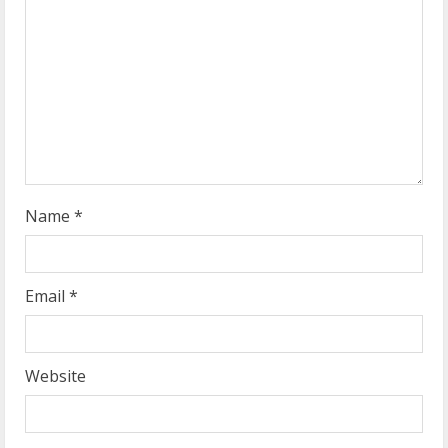
d
i
n
g
Name
*
Email
*
Website