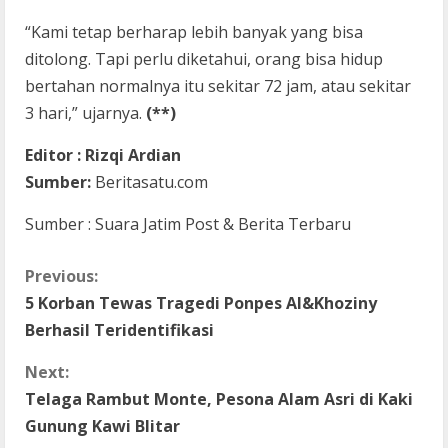
“Kami tetap berharap lebih banyak yang bisa
ditolong. Tapi perlu diketahui, orang bisa hidup
bertahan normalnya itu sekitar 72 jam, atau sekitar
3 hari,” ujarnya.
(**)
Editor : Rizqi Ardian
Sumber:
Beritasatu.com
Sumber : Suara Jatim Post & Berita Terbaru
C
Previous:
5 Korban Tewas Tragedi Ponpes Al&Khoziny
o
Berhasil Teridentifikasi
n
Next:
t
Telaga Rambut Monte, Pesona Alam Asri di Kaki
Gunung Kawi Blitar