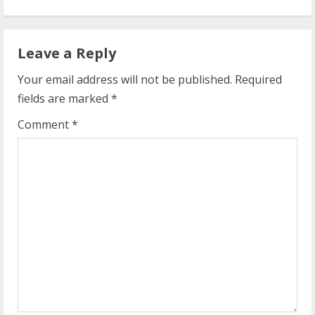
i
n
Leave a Reply
u
Your email address will not be published.
Required
e
fields are marked
*
R
Comment
*
e
a
d
i
n
g