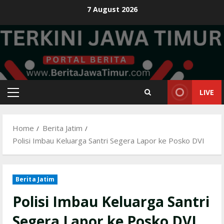
Skip
7 August 2026
to
content
LIVE
Primary
Menu
Home
Berita Jatim
Polisi Imbau Keluarga Santri Segera Lapor ke Posko DVI
Berita Jatim
Polisi Imbau Keluarga Santri
Segera Lapor ke Posko DVI