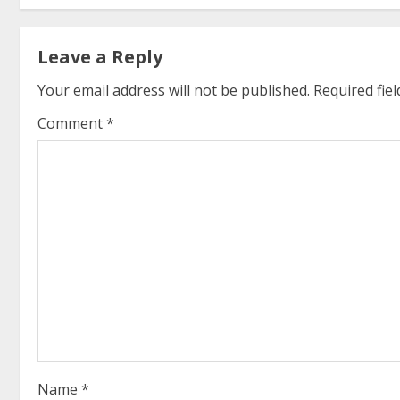
t
Leave a Reply
i
Your email address will not be published.
Required fie
n
Comment
*
u
e
R
e
a
d
i
Name
*