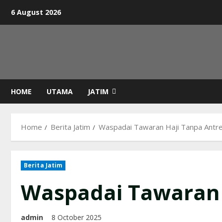
Skip
6 August 2026
to
content
HOME
UTAMA
JATIM
Home
Berita Jatim
Waspadai Tawaran Haji Tanpa Antre
Berita Jatim
Waspadai Tawaran 
admin
8 October 2025