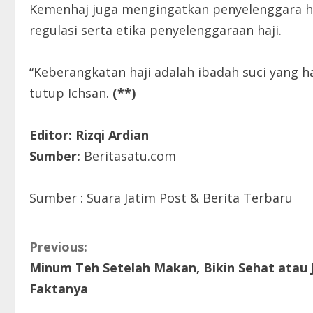
Kemenhaj juga mengingatkan penyelenggara ha
regulasi serta etika penyelenggaraan haji.
“Keberangkatan haji adalah ibadah suci yang h
tutup Ichsan.
(**)
Editor: Rizqi Ardian
Sumber:
Beritasatu.com
Sumber : Suara Jatim Post & Berita Terbaru
C
Previous:
Minum Teh Setelah Makan, Bikin Sehat atau J
o
Faktanya
n